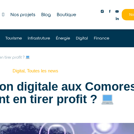
Nos projets
Blog
Boutique
No
Tourisme
Infrastruture
Énergie
Digital
Finance
tirer profit ?
Digital
,
Toutes les news
on digitale aux Comores
 en tirer profit ?