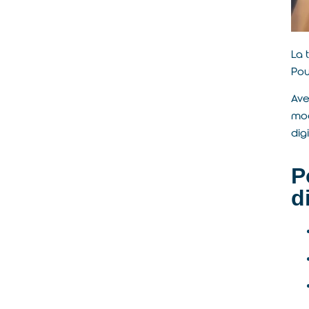
La 
Pou
Ave
mod
dig
P
d