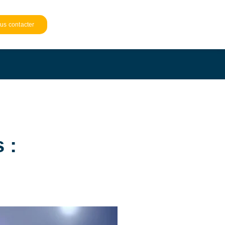
us contacter
 :