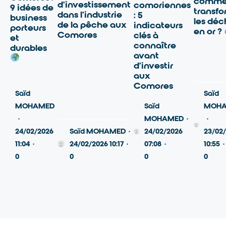
comme
d’investissement
comoriennes
9 idées de
transfo
dans l’industrie
: 5
business
les déc
de la pêche aux
indicateurs
porteurs
en or ?
Comores
clés à
et
connaître
durables
avant
d’investir
aux
Comores
Saïd
Saïd
MOHAMED
Saïd
MOH
·
MOHAMED
·
·
24/02/2026
Saïd MOHAMED
·
24/02/2026
23/02
11:04
·
24/02/2026 10:17
·
07:08
·
10:55
·
0
0
0
0