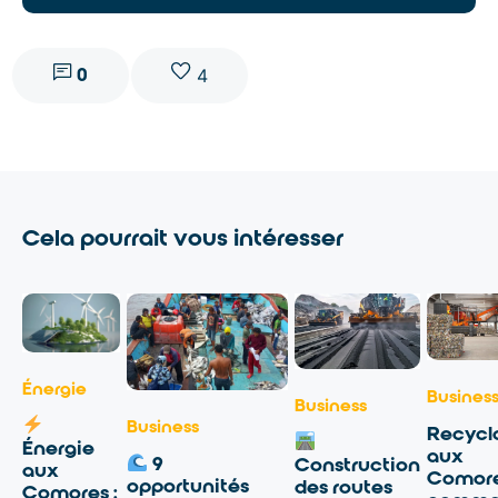
0
4
Cela pourrait vous intéresser
Énergie
Busines
Business
Business
Recycl
Énergie
aux
9
Construction
aux
Comore
opportunités
des routes
Comores :