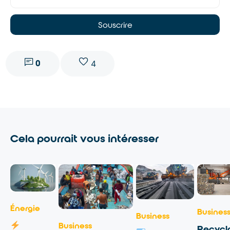
Souscrire
0
4
Cela pourrait vous intéresser
Énergie
Busines
Business
Business
Recycl