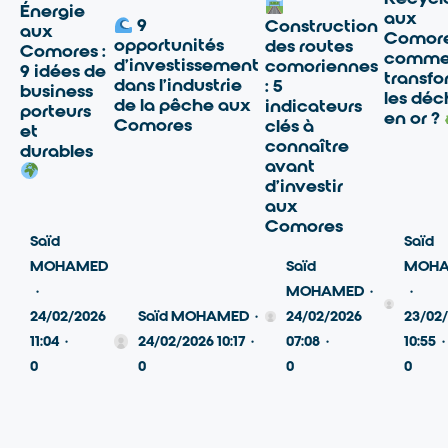
Énergie
aux
9
Construction
aux
Comore
opportunités
des routes
Comores :
comme
d’investissement
comoriennes
9 idées de
transfo
dans l’industrie
: 5
business
les déc
de la pêche aux
indicateurs
porteurs
en or ?
Comores
clés à
et
connaître
durables
avant
d’investir
aux
Comores
Saïd
Saïd
MOHAMED
Saïd
MOH
·
MOHAMED
·
·
24/02/2026
Saïd MOHAMED
·
24/02/2026
23/02
11:04
·
24/02/2026 10:17
·
07:08
·
10:55
·
0
0
0
0