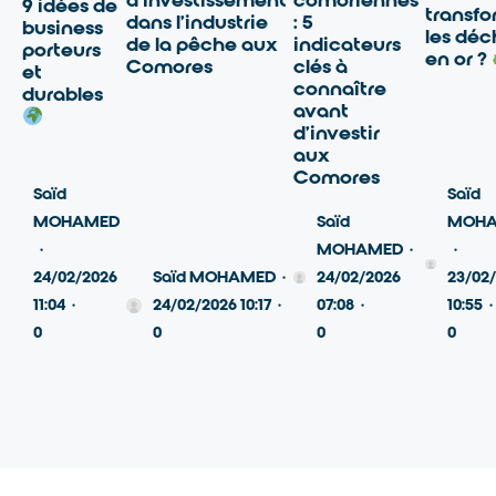
comoriennes
9 idées de
transfo
dans l’industrie
: 5
business
les déc
de la pêche aux
indicateurs
porteurs
en or ?
Comores
clés à
et
connaître
durables
avant
d’investir
aux
Comores
Saïd
Saïd
MOHAMED
Saïd
MOH
·
MOHAMED
·
·
24/02/2026
Saïd MOHAMED
·
24/02/2026
23/02
11:04
·
24/02/2026 10:17
·
07:08
·
10:55
·
0
0
0
0