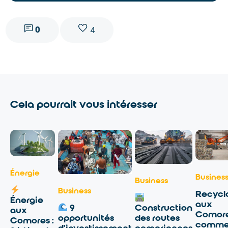
0
4
Cela pourrait vous intéresser
Énergie
Busines
Business
Business
Recycl
Énergie
aux
9
Construction
aux
Comore
opportunités
des routes
Comores :
comme
d’investissement